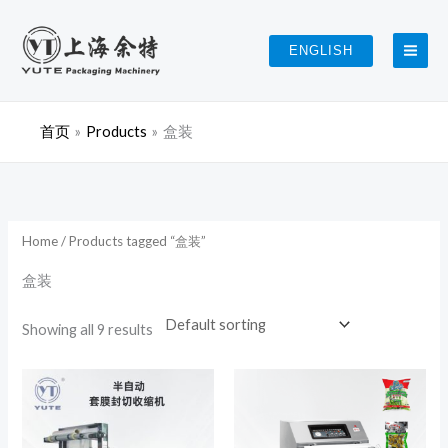
跳
至
ENGLISH
内
容
首页
Products
盒装
Home
/ Products tagged “盒装”
盒装
Showing all 9 results